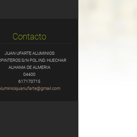
Contacto
JUAN UFARTE ALUMINIOS
PINTEROS S/N POL.IND. HUECHAR
ALHAMA DE ALMERIA
04400
617170715
aluminio
sjuanufa
rte@gmai
l.com